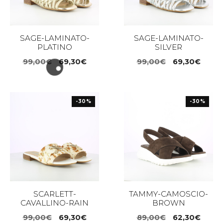
SAGE-LAMINATO-
SAGE-LAMINATO-
PLATINO
SILVER
Il
Il
Il
Il
99,00
€
69,30
€
99,00
€
69,30
€
prezzo
prezzo
prezzo
prezz
originale
attuale
originale
attua
era:
è:
era:
è:
-30%
-30%
99,00€.
69,30€.
99,00€.
69,30
SCARLETT-
TAMMY-CAMOSCIO-
CAVALLINO-RAIN
BROWN
Il
Il
Il
Il
99,00
€
69,30
€
89,00
€
62,30
€