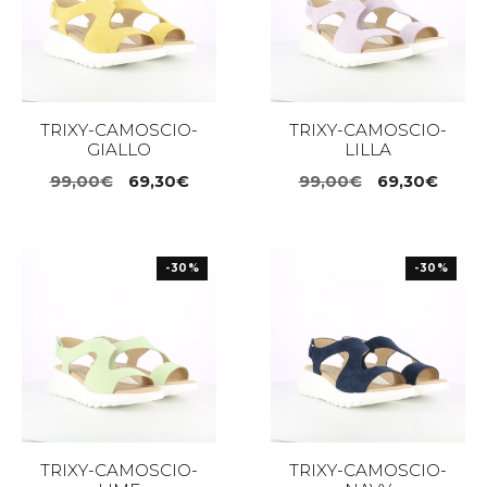
TRIXY-CAMOSCIO-
TRIXY-CAMOSCIO-
GIALLO
LILLA
Il
Il
Il
Il
99,00
€
69,30
€
99,00
€
69,30
€
prezzo
prezzo
prezzo
prezz
originale
attuale
originale
attua
era:
è:
era:
è:
-30%
-30%
99,00€.
69,30€.
99,00€.
69,30
TRIXY-CAMOSCIO-
TRIXY-CAMOSCIO-