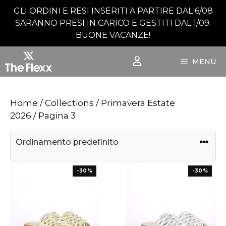
Vai
GLI ORDINI E RESI INSERITI A PARTIRE DAL 6/08
al
SARANNO PRESI IN CARICO E GESTITI DAL 1/09.
contenuto
BUONE VACANZE!
MENU
Home
/ Collections /
Primavera Estate
2026
/ Pagina 3
-30%
-30%