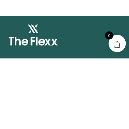
0
Elemento aggiunto al carrello.
Pagamento
0 items -
0,00
€
Il Brand
Flagship Stores
FAQs
Contatti
Resi
Il mio account