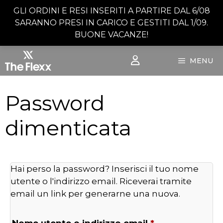
Vai
GLI ORDINI E RESI INSERITI A PARTIRE DAL 6/08
al
SARANNO PRESI IN CARICO E GESTITI DAL 1/09.
contenuto
BUONE VACANZE!
MENU
Password
dimenticata
Hai perso la password? Inserisci il tuo nome
utente o l'indirizzo email. Riceverai tramite
email un link per generarne una nuova.
Richiesto
Nome utente o indirizzo email
*