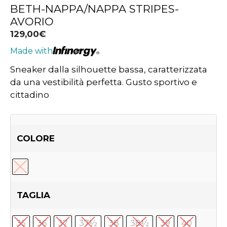
BETH-NAPPA/NAPPA STRIPES-
AVORIO
129,00
€
Made with
Sneaker dalla silhouette bassa, caratterizzata
da una vestibilità perfetta. Gusto sportivo e
cittadino
COLORE
TAGLIA
35
36
37
37½
38
38½
39
40