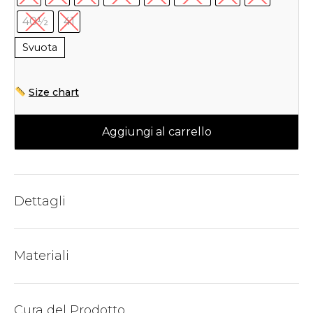
40½
41
Svuota
Size chart
Aggiungi al carrello
Dettagli
Materiali
Cura del Prodotto