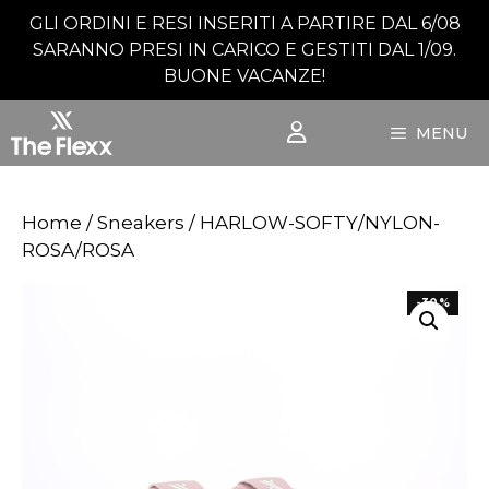
Vai
GLI ORDINI E RESI INSERITI A PARTIRE DAL 6/08
al
SARANNO PRESI IN CARICO E GESTITI DAL 1/09.
contenuto
BUONE VACANZE!
MENU
Home
/
Sneakers
/ HARLOW-SOFTY/NYLON-
ROSA/ROSA
-30%