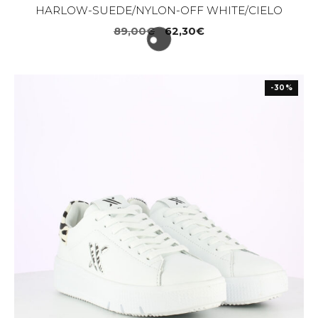
HARLOW-SUEDE/NYLON-OFF WHITE/CIELO
Il
Il
89,00
€
62,30
€
prezzo
prezzo
originale
attuale
era:
è:
-30%
89,00€.
62,30€.