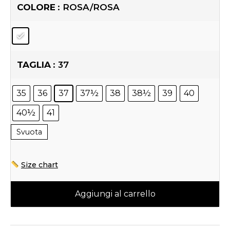
COLORE
: ROSA/ROSA
TAGLIA
: 37
35
36
37
37½
38
38½
39
40
40½
41
Svuota
Size chart
Aggiungi al carrello