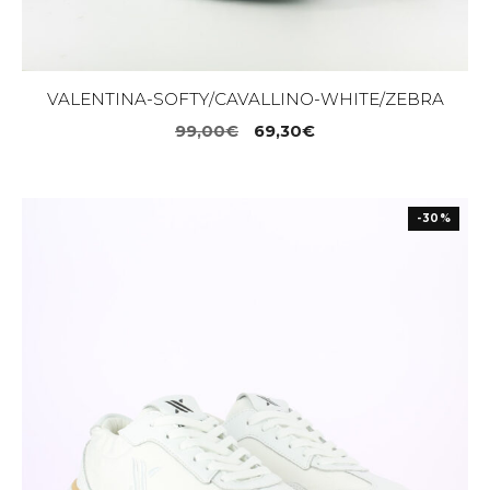
VALENTINA-SOFTY/CAVALLINO-WHITE/ZEBRA
Il
Il
99,00
€
69,30
€
prezzo
prezzo
originale
attuale
era:
è:
-30%
99,00€.
69,30€.