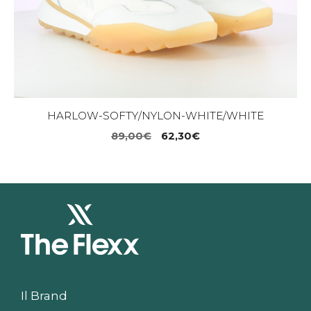
HARLOW-SOFTY/NYLON-WHITE/WHITE
Il
Il
89,00
€
62,30
€
prezzo
prezzo
originale
attuale
era:
è:
89,00€.
62,30€.
Il Brand