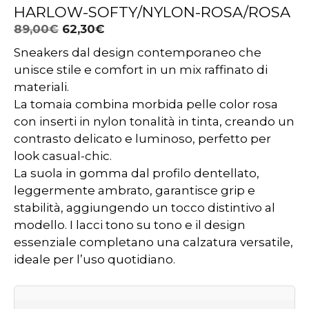
HARLOW-SOFTY/NYLON-ROSA/ROSA
Il
Il
89,00
€
62,30
€
prezzo
prezzo
Sneakers dal design contemporaneo che
originale
attuale
unisce stile e comfort in un mix raffinato di
era:
è:
materiali.
89,00€.
62,30€.
La tomaia combina morbida pelle color rosa
con inserti in nylon tonalità in tinta, creando un
contrasto delicato e luminoso, perfetto per
look casual-chic.
La suola in gomma dal profilo dentellato,
leggermente ambrato, garantisce grip e
stabilità, aggiungendo un tocco distintivo al
modello. I lacci tono su tono e il design
essenziale completano una calzatura versatile,
ideale per l’uso quotidiano.