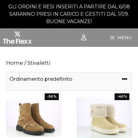
Vai
GLI ORDINI E RESI INSERITI A PARTIRE DAL 6/08
al
SARANNO PRESI IN CARICO E GESTITI DAL 1/09.
contenuto
BUONE VACANZE!
MENU
Home
/ Stivaletti
-50%
-40%