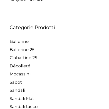
149,00
€
89,50
€
prezzo
prezzo
originale
attuale
era:
è:
149,00€.
89,50€.
Categorie Prodotti
Ballerine
Ballerine 25
Ciabattine 25
Décolleté
Mocassini
Sabot
Sandali
Sandali Flat
Sandali tacco