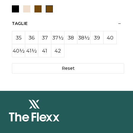
Pelle/Nylon
Vitello
TAGLIE
35
36
37
37½
38
38½
39
40
40½
41½
41
42
Reset