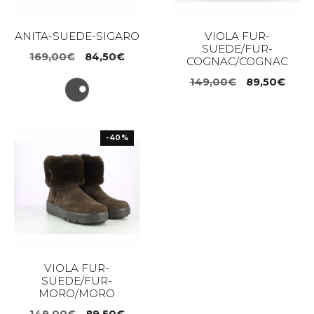
ANITA-SUEDE-SIGARO
VIOLA FUR-
SUEDE/FUR-
Il
Il
169,00
€
84,50
€
COGNAC/COGNAC
prezzo
prezzo
Il
Il
149,00
€
89,50
€
originale
attuale
prezzo
prez
era:
è:
originale
attua
169,00€.
84,50€.
era:
è:
-40%
149,00€.
89,5
VIOLA FUR-
SUEDE/FUR-
MORO/MORO
Il
Il