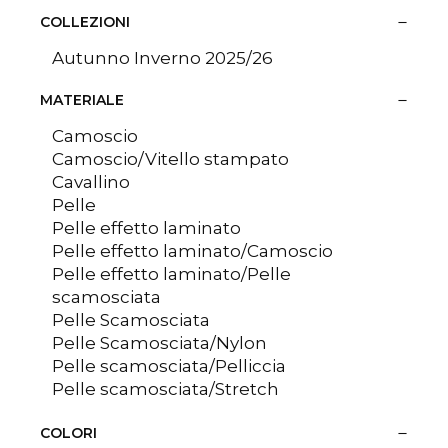
COLLEZIONI
Autunno Inverno 2025/26
MATERIALE
Camoscio
Camoscio/Vitello stampato
Cavallino
Pelle
Pelle effetto laminato
Pelle effetto laminato/Camoscio
Pelle effetto laminato/Pelle
scamosciata
Pelle Scamosciata
Pelle Scamosciata/Nylon
Pelle scamosciata/Pelliccia
Pelle scamosciata/Stretch
Pelle scamosciata/Vitello
COLORI
Pelle/Camoscio