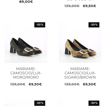
89,00
€
Il
Il
139,00
€
69,50
€
prezzo
prez
originale
attua
era:
è:
-50%
-50%
139,00€.
69,50
MARIAME-
MARIAME-
CAMOSCIO/LUX-
CAMOSCIO/LUX-
MORO/MORO
SIGARO/BROWN
Il
Il
Il
Il
139,00
€
69,50
€
139,00
€
69,50
€
prezzo
prezzo
prezzo
prez
originale
attuale
originale
attua
era:
è:
era:
è:
-50%
-50%
139,00€.
69,50€.
139,00€.
69,50