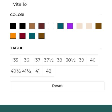
Vitello
COLORI
TAGLIE
35
36
37
37½
38
38½
39
40
40½
41½
41
42
Reset