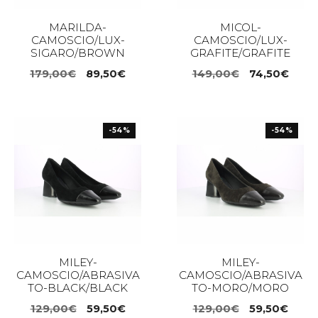
MARILDA-
MICOL-
CAMOSCIO/LUX-
CAMOSCIO/LUX-
SIGARO/BROWN
GRAFITE/GRAFITE
Il
Il
Il
Il
179,00
€
89,50
€
149,00
€
74,50
€
prezzo
prezzo
prezzo
prez
originale
attuale
originale
attua
era:
è:
era:
è:
-54%
-54%
179,00€.
89,50€.
149,00€.
74,5
MILEY-
MILEY-
CAMOSCIO/ABRASIVA
CAMOSCIO/ABRASIVA
TO-BLACK/BLACK
TO-MORO/MORO
Il
Il
Il
Il
129,00
€
59,50
€
129,00
€
59,50
€