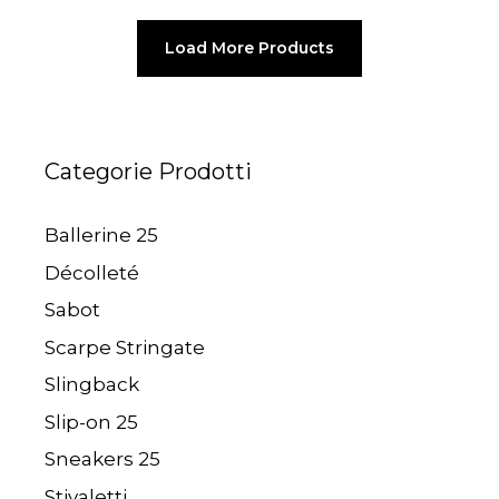
prezzo
prezzo
prezzo
prez
originale
attuale
originale
attua
Load More Products
era:
è:
era:
è:
129,00€.
59,50€.
129,00€.
59,50
Categorie Prodotti
Ballerine 25
Décolleté
Sabot
Scarpe Stringate
Slingback
Slip-on 25
Sneakers 25
Stivaletti